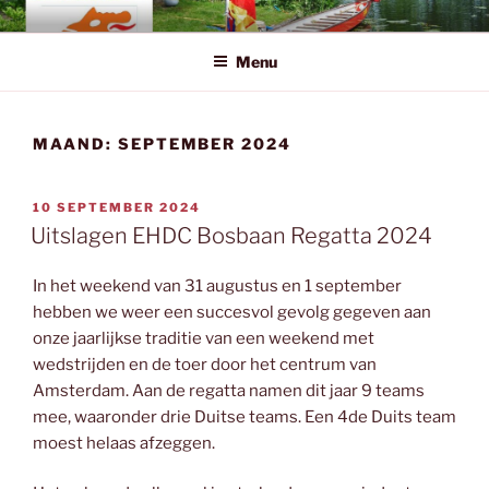
Ga
EHDC.NL
Eerste Hollandse Drakenboot Club
naar
Menu
de
inhoud
MAAND:
SEPTEMBER 2024
GEPLAATST
10 SEPTEMBER 2024
OP
Uitslagen EHDC Bosbaan Regatta 2024
In het weekend van 31 augustus en 1 september
hebben we weer een succesvol gevolg gegeven aan
onze jaarlijkse traditie van een weekend met
wedstrijden en de toer door het centrum van
Amsterdam. Aan de regatta namen dit jaar 9 teams
mee, waaronder drie Duitse teams. Een 4de Duits team
moest helaas afzeggen.