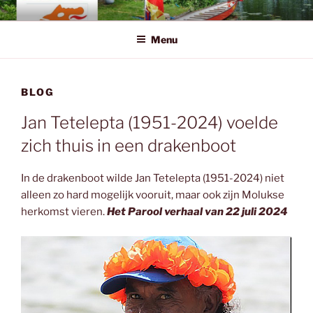
Ga
EHDC.NL
Eerste Hollandse Drakenboot Club
naar
Menu
de
inhoud
BLOG
Jan Tetelepta (1951-2024) voelde
zich thuis in een drakenboot
In de drakenboot wilde Jan Tetelepta (1951-2024) niet
alleen zo hard mogelijk vooruit, maar ook zijn Molukse
herkomst vieren.
Het Parool verhaal van 22 juli 2024