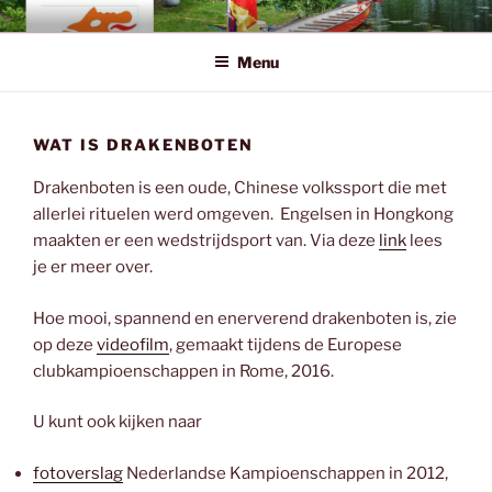
Ga
EHDC.NL
Eerste Hollandse Drakenboot Club
naar
Menu
de
inhoud
WAT IS DRAKENBOTEN
Drakenboten is een oude, Chinese volkssport die met
allerlei rituelen werd omgeven. Engelsen in Hongkong
maakten er een wedstrijdsport van. Via deze
link
lees
je er meer over.
Hoe mooi, spannend en enerverend drakenboten is, zie
op deze
videofilm
, gemaakt tijdens de Europese
clubkampioenschappen in Rome, 2016.
U kunt ook kijken naar
fotoverslag
Nederlandse Kampioenschappen in 2012,