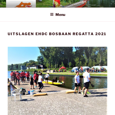
Ga
EHDC.NL
Eerste Hollandse Drakenboot Club
naar
Menu
de
inhoud
UITSLAGEN EHDC BOSBAAN REGATTA 2021