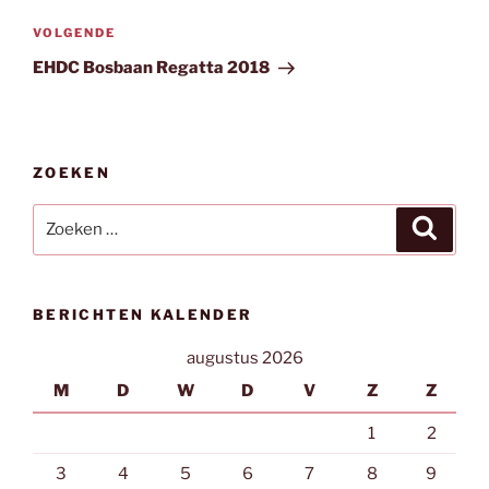
Volgend
VOLGENDE
bericht
EHDC Bosbaan Regatta 2018
ZOEKEN
Zoeken
Zoeke
naar:
BERICHTEN KALENDER
augustus 2026
M
D
W
D
V
Z
Z
1
2
3
4
5
6
7
8
9