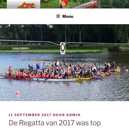
Ga
EHDC.NL
Eerste Hollandse Drakenboot Club
naar
Menu
de
inhoud
GEPLAATST
11 SEPTEMBER 2017
DOOR
ADMIN
OP
De Regatta van 2017 was top