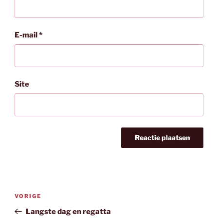
E-mail
*
Site
Bericht
Vorig
VORIGE
navigatie
bericht
Langste dag en regatta